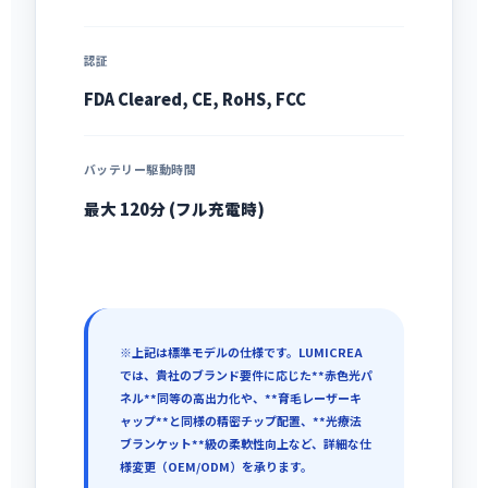
認証
FDA Cleared, CE, RoHS, FCC
バッテリー駆動時間
最大 120分 (フル充電時)
※上記は標準モデルの仕様です。LUMICREA
では、貴社のブランド要件に応じた**赤色光パ
ネル**同等の高出力化や、**育毛レーザーキ
ャップ**と同様の精密チップ配置、**光療法
ブランケット**級の柔軟性向上など、詳細な仕
様変更（OEM/ODM）を承ります。