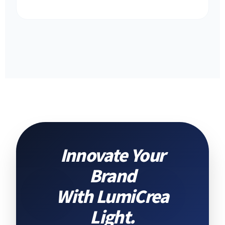
Innovate Your
Brand
With LumiCrea
Light.