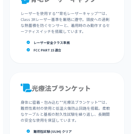
レーザーを使用する**育毛レーザーキャップ**は、
Class 3Rレーザー基準を厳格に遵守。頭皮への過剰
な熱蓄積を防ぐセンサーと、着用時のみ動作するセ
ーフティスイッチを搭載しています。
レーザー安全クラス準拠
FCC PART 15 適合
光療法ブランケット
身体に密着・包み込む**光療法ブランケット**は、
難燃性素材の使用と低温火傷防止回路を搭載。柔軟
なケーブルと基板の耐久性試験を繰り返し、長期間
の安全な使用を保証しています。
難燃性試験 (UL94) クリア