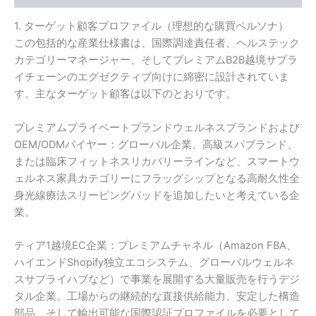
1. ターゲット顧客プロファイル（理想的な購買ペルソナ）
この包括的な産業仕様書は、国際調達責任者、ヘルステック
カテゴリーマネージャー、そしてプレミアムB2B越境サプラ
イチェーンのエグゼクティブ向けに綿密に設計されていま
す。主なターゲット顧客は以下のとおりです。
プレミアムプライベートブランドウェルネスブランドおよび
OEM/ODMバイヤー：グローバル企業、高級スパブランド、
または臨床フィットネスリカバリーラインなど、スマートウ
ェルネス家具カテゴリーにフラッグシップとなる高耐久性全
身光線療法スリーピングパッドを追加したいと考えている企
業。
ティア1越境EC企業：プレミアムチャネル（Amazon FBA、
ハイエンドShopify独立エコシステム、グローバルウェルネ
スサプライハブなど）で事業を展開する大量販売を行うデジ
タル企業。工場からの継続的な直接供給能力、安定した構造
部品、そして輸出可能な国際認証プロファイルを必要として