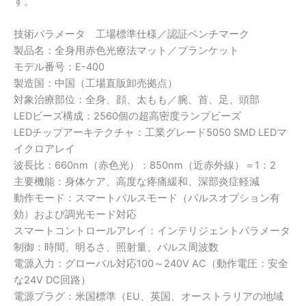
す。
技術パラメータ 工場標準仕様／認証ベンチマーク
製品名：全身用赤色光療法マット／ブランケット
モデル番号：E-400
製造国：中国（工場直販卸売拠点）
対象治療部位：全身、顔、太もも／腕、首、足、頭部
LEDビーズ構成：2560個の超高密度ランプビーズ
LEDチップアーキテクチャ：工業グレード5050 SMD LEDマ
イクロアレイ
波長比：660nm（赤色光）：850nm（近赤外線）＝1：2
主要機能：身体ケア、高度な疼痛緩和、深部炎症軽減
動作モード：スマートパルスモード（パルスオプション有
効）および調光モード対応
スマートコントロールアレイ：インテリジェントパラメータ
制御：時間、明るさ、照射量、パルス周波数
電源入力：グローバル対応100～240V AC（動作電圧：安全
な24V DC回路）
電源プラグ：米国標準（EU、英国、オーストラリアの地域