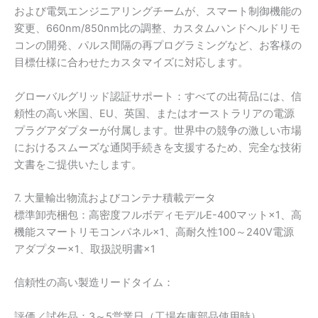
および電気エンジニアリングチームが、スマート制御機能の
変更、660nm/850nm比の調整、カスタムハンドヘルドリモ
コンの開発、パルス間隔の再プログラミングなど、お客様の
目標仕様に合わせたカスタマイズに対応します。
グローバルグリッド認証サポート：すべての出荷品には、信
頼性の高い米国、EU、英国、またはオーストラリアの電源
プラグアダプターが付属します。世界中の競争の激しい市場
におけるスムーズな通関手続きを支援するため、完全な技術
文書をご提供いたします。
7. 大量輸出物流およびコンテナ積載データ
標準卸売梱包：高密度フルボディモデルE-400マット×1、高
機能スマートリモコンパネル×1、高耐久性100～240V電源
アダプター×1、取扱説明書×1
信頼性の高い製造リードタイム：
評価／試作品：3～5営業日（工場在庫部品使用時）