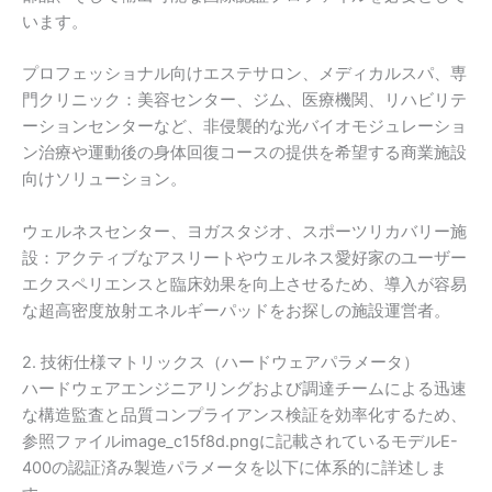
います。
プロフェッショナル向けエステサロン、メディカルスパ、専
門クリニック：美容センター、ジム、医療機関、リハビリテ
ーションセンターなど、非侵襲的な光バイオモジュレーショ
ン治療や運動後の身体回復コースの提供を希望する商業施設
向けソリューション。
ウェルネスセンター、ヨガスタジオ、スポーツリカバリー施
設：アクティブなアスリートやウェルネス愛好家のユーザー
エクスペリエンスと臨床効果を向上させるため、導入が容易
な超高密度放射エネルギーパッドをお探しの施設運営者。
2. 技術仕様マトリックス（ハードウェアパラメータ）
ハードウェアエンジニアリングおよび調達チームによる迅速
な構造監査と品質コンプライアンス検証を効率化するため、
参照ファイルimage_c15f8d.pngに記載されているモデルE-
400の認証済み製造パラメータを以下に体系的に詳述しま