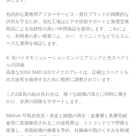
包括的な業務用アフターサービス：貴社ブランドの国際的な
評判を守るため、当社工場はビデオ技術サポートと無償交換
部品による信頼性の高い1年間保証を提供します。これによ
り、利用者の多い商業ジム、スパ、クリニックなどでもスム
ーズな運用を保証します。
4. 光バイオモジュレーションエンジニアリングと光スペクト
ルの詳細
高度な5050 SMD LEDマイクロアレイは、正確なスペクトル
出力波長を維持するために精密に調整されています。
この2波長の組み合わせは、様々な組織の深さに同時に働き
かけ、全身の回復をサポートします。
660nm 可視赤色光 – 表皮と細胞の再生：皮膚層と表層毛細
血管に直接吸収されるこの波長帯は、ミトコンドリア呼吸を
促進し、表面組織の修復を早め、妊娠線や肌のくすみを軽減