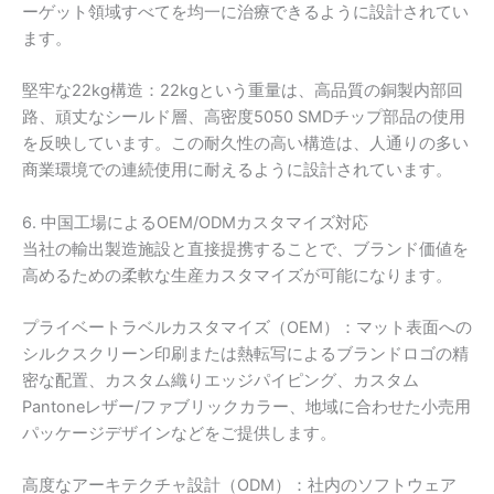
ーゲット領域すべてを均一に治療できるように設計されてい
ます。
堅牢な22kg構造：22kgという重量は、高品質の銅製内部回
路、頑丈なシールド層、高密度5050 SMDチップ部品の使用
を反映しています。この耐久性の高い構造は、人通りの多い
商業環境での連続使用に耐えるように設計されています。
6. 中国工場によるOEM/ODMカスタマイズ対応
当社の輸出製造施設と直接提携することで、ブランド価値を
高めるための柔軟な生産カスタマイズが可能になります。
プライベートラベルカスタマイズ（OEM）：マット表面への
シルクスクリーン印刷または熱転写によるブランドロゴの精
密な配置、カスタム織りエッジパイピング、カスタム
Pantoneレザー/ファブリックカラー、地域に合わせた小売用
パッケージデザインなどをご提供します。
高度なアーキテクチャ設計（ODM）：社内のソフトウェア