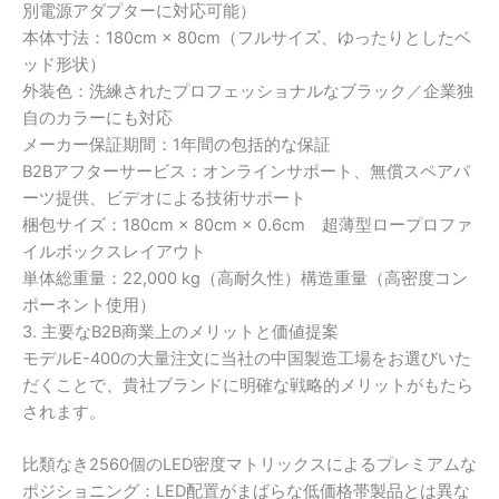
別電源アダプターに対応可能）
本体寸法：180cm × 80cm（フルサイズ、ゆったりとしたベ
ッド形状）
外装色：洗練されたプロフェッショナルなブラック／企業独
自のカラーにも対応
メーカー保証期間：1年間の包括的な保証
B2Bアフターサービス：オンラインサポート、無償スペアパ
ーツ提供、ビデオによる技術サポート
梱包サイズ：180cm × 80cm × 0.6cm 超薄型ロープロファ
イルボックスレイアウト
単体総重量：22,000 kg（高耐久性）構造重量（高密度コン
ポーネント使用）
3. 主要なB2B商業上のメリットと価値提案
モデルE-400の大量注文に当社の中国製造工場をお選びいた
だくことで、貴社ブランドに明確な戦略的メリットがもたら
されます。
比類なき2560個のLED密度マトリックスによるプレミアムな
ポジショニング：LED配置がまばらな低価格帯製品とは異な