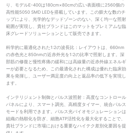
り、モデルE-400は180cm×80cmの広い表面積に2560個の
高性能5050 SMD LEDを搭載しています。この膨大な数のチ
ップにより、光学的なデッドゾーンのない、深く均一な照射
範囲が実現し、貴社ブランドはこのマットをプレミアムな臨
床グレードソリューションとして販売できます。
科学的に最適化された1:2の波長比：レイアウトは、660nm
の赤色光と850nmの近赤外光を1:2の比率で照射します。深
部筋の修復と慢性疼痛の緩和には高線量の近赤外線エネルギ
ーが必要となるため、この最適化された構成は優れた臨床効
果を発揮し、ユーザー満足度の向上と返品率の低下を実現し
ます。
インテリジェント制御とパルス波照射：高度なコントロール
パネルにより、スマート調光、高精度タイマー、統合パルス
モードを利用できます。パルス光バイオモジュレーションは
組織の熱順化を防ぎ、細胞ATP活性化を最大化することで、
貴社ブランドに市場における重要なハイテク差別化要因を提
供します。