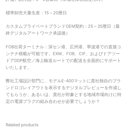
標準卸売大量生産：15～20暦日
カスタムプライベートブランドOEM契約：25～35暦日（最
終デジタルアートワーク承認後）
FOB出荷ターミナル：深セン港、広州港、寧波港での直接コ
ンテナ積載が可能です。EXW、FOB、CIF、およびドアツー
ドアDDP航空／海上輸送ルートでの配送を全面的にサポート
いたします。
弊社工場設計部門に、モデルE-400マットに貴社独自のブラ
ンドロゴレイアウトを表示するデジタルプレビューを作成し
てもらうか、あるいは、貴社が対象とする地域市場向けに特
定の電源プラグの組み合わせが必要でしょうか？
Related products