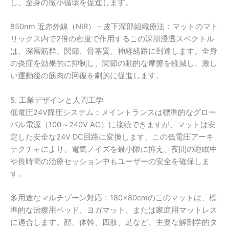
し、全身の微小循環を促進します。
850nm 近赤外線（NIR） – 皮下深部組織療法：マットのマト
リックス内で2倍の密度で作用するこの深部浸透スペクトル
は、深層筋群、関節、骨基質、神経経路に到達します。全身
の炎症を効果的に抑制し、関節の動的な摩擦を軽減し、激し
い運動後の筋肉の回復を劇的に促進します。
5. 工業デザインと人間工学
低電圧24V降圧システム：メイントランスは標準的なグロー
バル電源（100～240V AC）に接続できますが、マットは安
定した安全な24V DC回路に変換します。この低電圧アーキ
テクチャにより、電気ノイズを最小限に抑え、夜間の睡眠中
や長時間の治療セッション中もユーザーの安全を確保しま
す。
多用途なマルチゾーン対応：180×80cmのこのマットは、標
準的な治療用ベッド、ヨガマット、または家庭用マットレス
に適合します。顔、体幹、四肢、足など、主要な解剖学的タ